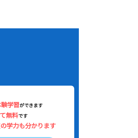
！
体験学習
ができます
べて無料
です
在の学力も分かります