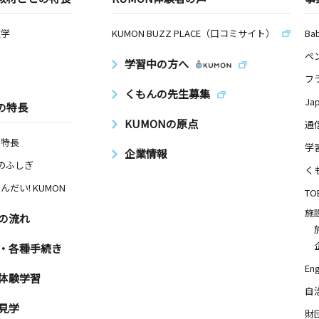
数学
KUMON BUZZ PLACE（口コミサイト）
Ba
ペ
学習中の方へ
フ
くもんの先生募集
Ja
の特長
KUMONの原点
通
の特長
学
企業情報
Nのふしぎ
く
んだい! KUMON
TO
施
の流れ
・各種手続き
Eng
体験学習
自
見学
財