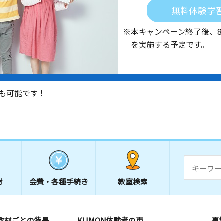
無料体験学
※本キャンペーン終了後、
を実施する予定です。
も可能です！
材
会費・
各種手続き
教室検索
教材ごとの特長
KUMON体験者の声
事