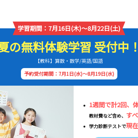
学習期間：7月16日(木)～8月22日(土)
夏の無料体験学習 受付中
【教科】算数・数学/英語/国語
予約受付期間：7月1日(水)～8月19日(水)
1週間で計2回、
す
教材費など含め、
現
学力診断テストで