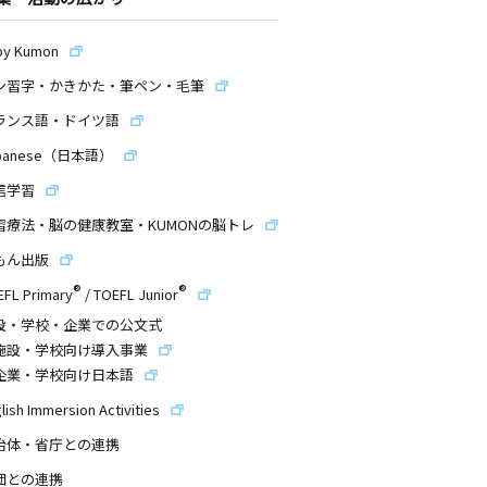
by Kumon
ン習字・かきかた・筆ペン・毛筆
ランス語・ドイツ語
panese（日本語）
信学習
習療法・脳の健康教室・KUMONの脳トレ
もん出版
®
®
EFL Primary
/
TOEFL Junior
設・学校・企業での公文式
施設・学校向け導入事業
企業・学校向け日本語
lish Immersion Activities
治体・省庁との連携
団との連携