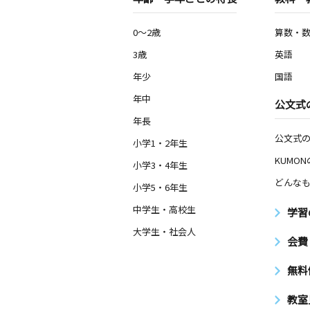
0～2歳
算数・
3歳
英語
年少
国語
年中
公文式
年長
公文式
小学1・2年生
KUMO
小学3・4年生
どんなも
小学5・6年生
中学生・高校生
学習
大学生・社会人
会費
無料
教室