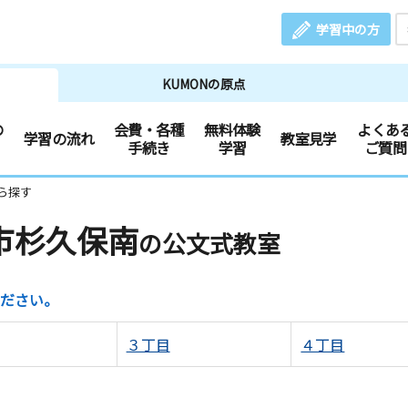
学習中の方
KUMONの原点
の
会費・各種
無料体験
よくあ
学習の流れ
教室見学
手続き
学習
ご質問
ら探す
市杉久保南
の公文式教室
ださい。
３丁目
４丁目