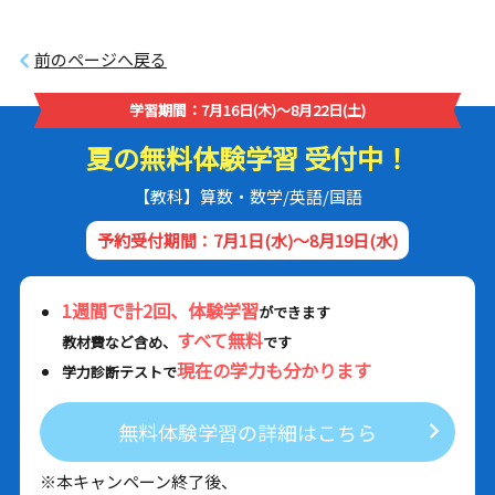
前のページへ戻る
学習期間：7月16日(木)～8月22日(土)
夏の無料体験学習 受付中！
【教科】算数・数学/英語/国語
予約受付期間：7月1日(水)～8月19日(水)
1週間で計2回、体験学習
ができます
すべて無料
教材費など含め、
です
現在の学力も分かります
学力診断テストで
無料体験学習の詳細はこちら
※本キャンペーン終了後、