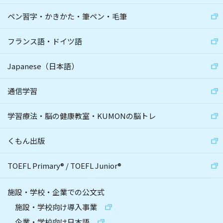
ペン習字・かきかた・筆ペン・毛筆
フランス語・ドイツ語
Japanese（日本語）
通信学習
学習療法・脳の健康教室・KUMONの脳トレ
くもん出版
TOEFL Primary
®
/
TOEFL Junior
®
施設・学校・企業での公文式
施設・学校向け導入事業
企業・学校向け日本語