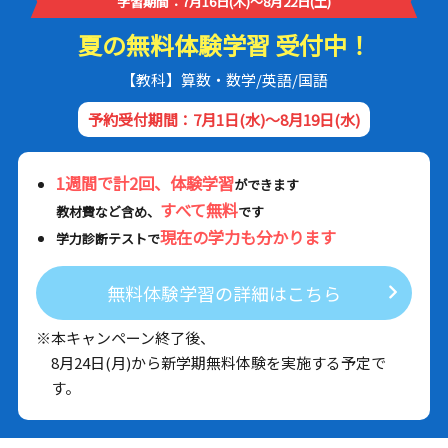
学習期間：7月16日(木)～8月22日(土)
夏の無料体験学習 受付中！
【教科】算数・数学/英語/国語
予約受付期間：7月1日(水)～8月19日(水)
1週間で計2回、体験学習
ができます
すべて無料
教材費など含め、
です
現在の学力も分かります
学力診断テストで
無料体験学習の詳細はこちら
※本キャンペーン終了後、
8月24日(月)から新学期無料体験を実施する予定で
す。