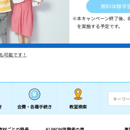
無料体験学
※本キャンペーン終了後、
を実施する予定です。
も可能です！
材
会費・
各種手続き
教室検索
教材ごとの特長
KUMON体験者の声
事