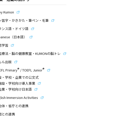
by Kumon
ン習字・かきかた・筆ペン・毛筆
ランス語・ドイツ語
panese（日本語）
信学習
習療法・脳の健康教室・KUMONの脳トレ
もん出版
®
®
EFL Primary
/
TOEFL Junior
設・学校・企業での公文式
施設・学校向け導入事業
企業・学校向け日本語
lish Immersion Activities
治体・省庁との連携
団との連携