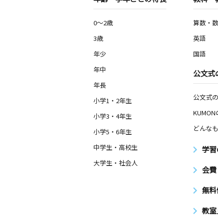
0～2歳
算数・
3歳
英語
年少
国語
年中
公文式
年長
公文式
小学1・2年生
KUMO
小学3・4年生
どんなも
小学5・6年生
中学生・高校生
学習
大学生・社会人
会費
無料
教室