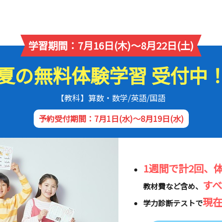
学習期間：7月16日(木)～8月22日(土)
夏の無料体験学習 受付中
【教科】算数・数学/英語/国語
予約受付期間：7月1日(水)～8月19日(水)
1週間で計2回、
す
教材費など含め、
現
学力診断テストで