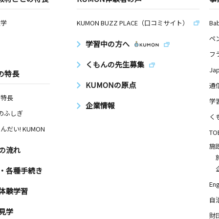
数学
KUMON BUZZ PLACE（口コミサイト）
Ba
ペ
学習中の方へ
フ
くもんの先生募集
Ja
の特長
KUMONの原点
通
の特長
学
企業情報
Nのふしぎ
く
んだい! KUMON
TO
施
の流れ
・各種手続き
Eng
体験学習
自
見学
財