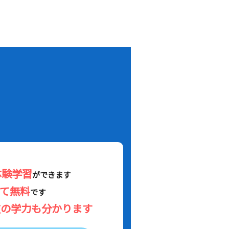
！
体験学習
ができます
べて無料
です
在の学力も分かります