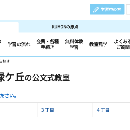
学習中の方
KUMONの原点
の
会費・各種
無料体験
よくあ
学習の流れ
教室見学
手続き
学習
ご質問
ら探す
緑ケ丘
の公文式教室
ださい。
３丁目
４丁目