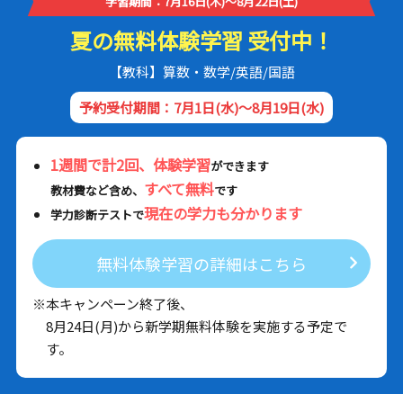
学習期間：7月16日(木)～8月22日(土)
夏の無料体験学習 受付中！
【教科】算数・数学/英語/国語
予約受付期間：7月1日(水)～8月19日(水)
1週間で計2回、体験学習
ができます
すべて無料
教材費など含め、
です
現在の学力も分かります
学力診断テストで
無料体験学習の詳細はこちら
※本キャンペーン終了後、
8月24日(月)から新学期無料体験を実施する予定で
す。