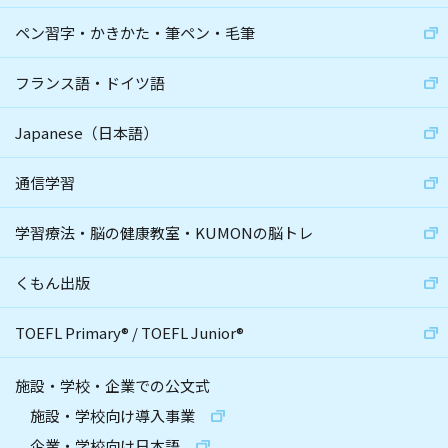
ペン習字・かきかた・筆ペン・毛筆
フランス語・ドイツ語
Japanese（日本語）
通信学習
学習療法・脳の健康教室・KUMONの脳トレ
くもん出版
TOEFL Primary
®
/
TOEFL Junior
®
施設・学校・企業での公文式
施設・学校向け導入事業
企業・学校向け日本語