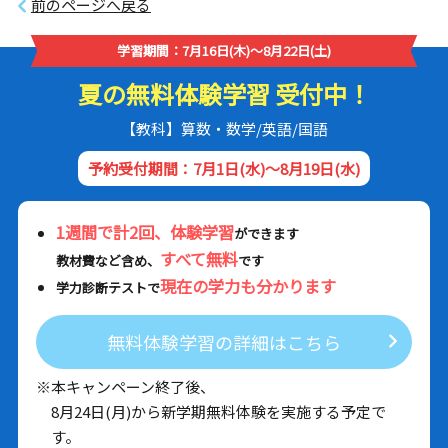
前のページへ戻る
学習期間：7月16日(木)～8月22日(土)
夏の無料体験学習 受付中！
【教科】算数・数学/英語/国語
予約受付期間：7月1日(水)～8月19日(水)
1週間で計2回、体験学習
ができます
すべて無料
教材費など含め、
です
現在の学力も分かります
学力診断テストで
無料体験学習の詳細はこちら
※本キャンペーン終了後、
8月24日(月)から新学期無料体験を実施する予定で
す。