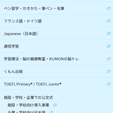
ペン習字・かきかた・筆ペン・毛筆
フランス語・ドイツ語
Japanese（日本語）
通信学習
学習療法・脳の健康教室・KUMONの脳トレ
くもん出版
TOEFL Primary
®
/
TOEFL Junior
®
施設・学校・企業での公文式
施設・学校向け導入事業
企業・学校向け日本語