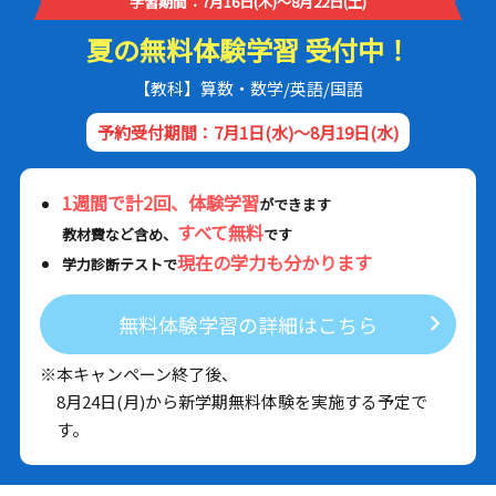
学習期間：7月16日(木)～8月22日(土)
夏の無料体験学習 受付中！
【教科】算数・数学/英語/国語
予約受付期間：7月1日(水)～8月19日(水)
1週間で計2回、体験学習
ができます
すべて無料
教材費など含め、
です
現在の学力も分かります
学力診断テストで
無料体験学習の詳細はこちら
※本キャンペーン終了後、
8月24日(月)から新学期無料体験を実施する予定で
す。