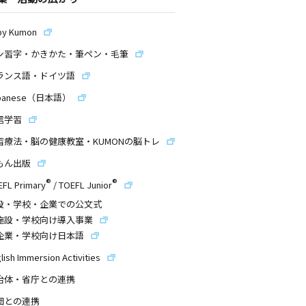
by Kumon
ン習字・かきかた・筆ペン・毛筆
ランス語・ドイツ語
panese（日本語）
信学習
習療法・脳の健康教室・KUMONの脳トレ
もん出版
®
®
EFL Primary
/
TOEFL Junior
設・学校・企業での公文式
施設・学校向け導入事業
企業・学校向け日本語
lish Immersion Activities
治体・省庁との連携
団との連携