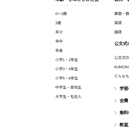
0～2歳
算数・
3歳
英語
年少
国語
年中
公文式
年長
公文式
小学1・2年生
KUMO
小学3・4年生
どんなも
小学5・6年生
中学生・高校生
学習
大学生・社会人
会費
無料
教室