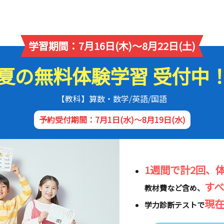
学習期間：7月16日(木)～8月22日(土)
夏の無料体験学習 受付中
【教科】算数・数学/英語/国語
予約受付期間：7月1日(水)～8月19日(水)
1週間で計2回、
す
教材費など含め、
現
学力診断テストで