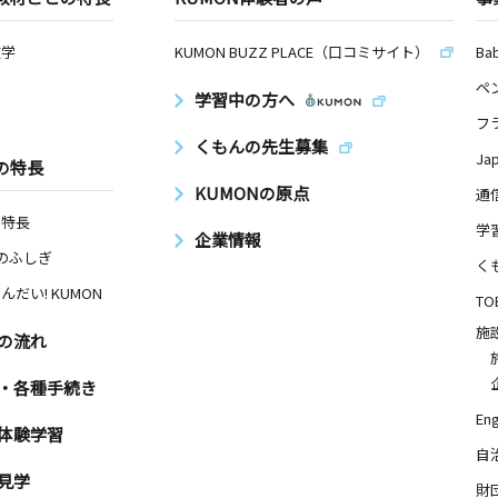
数学
KUMON BUZZ PLACE（口コミサイト）
Ba
ペ
学習中の方へ
フ
くもんの先生募集
Ja
の特長
KUMONの原点
通
の特長
学
企業情報
Nのふしぎ
く
んだい! KUMON
TO
施
の流れ
・各種手続き
Eng
体験学習
自
見学
財