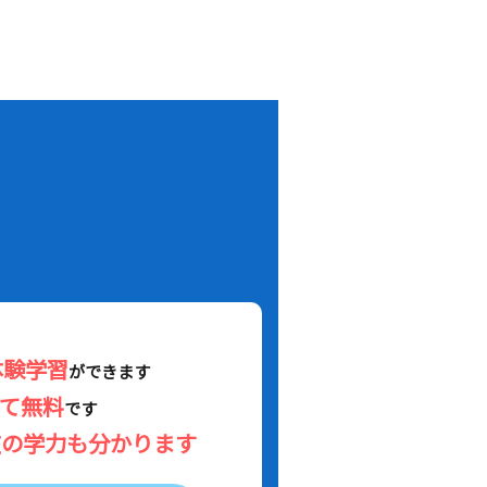
！
体験学習
ができます
べて無料
です
在の学力も分かります