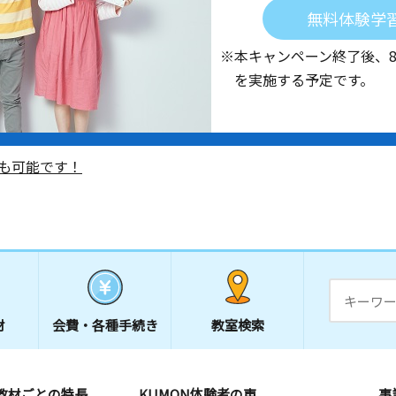
無料体験学
※本キャンペーン終了後、
を実施する予定です。
も可能です！
材
会費・
各種手続き
教室検索
教材ごとの特長
KUMON体験者の声
事