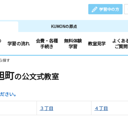
学習中の方
KUMONの原点
の
会費・各種
無料体験
よくあ
学習の流れ
教室見学
手続き
学習
ご質問
ら探す
旭町
の公文式教室
ださい。
３丁目
４丁目