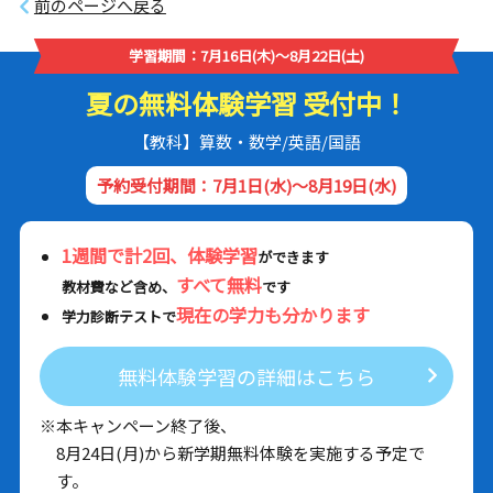
前のページへ戻る
学習期間：7月16日(木)～8月22日(土)
夏の無料体験学習 受付中！
【教科】算数・数学/英語/国語
予約受付期間：7月1日(水)～8月19日(水)
1週間で計2回、体験学習
ができます
すべて無料
教材費など含め、
です
現在の学力も分かります
学力診断テストで
無料体験学習の詳細はこちら
※本キャンペーン終了後、
8月24日(月)から新学期無料体験を実施する予定で
す。