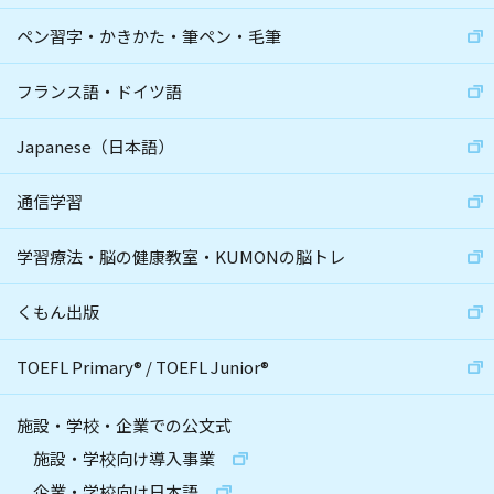
ペン習字・かきかた・筆ペン・毛筆
フランス語・ドイツ語
Japanese（日本語）
通信学習
学習療法・脳の健康教室・KUMONの脳トレ
くもん出版
TOEFL Primary
®
/
TOEFL Junior
®
施設・学校・企業での公文式
施設・学校向け導入事業
企業・学校向け日本語