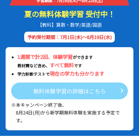
学習期間：7月16日(木)～8月22日(土)
夏の無料体験学習 受付中！
【教科】算数・数学/英語/国語
予約受付期間：7月1日(水)～8月19日(水)
1週間で計2回、体験学習
ができます
すべて無料
教材費など含め、
です
現在の学力も分かります
学力診断テストで
無料体験学習の詳細はこちら
※本キャンペーン終了後、
8月24日(月)から新学期無料体験を実施する予定で
す。