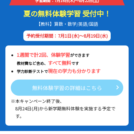
学習期間：7月16日(木)～8月22日(土)
夏の無料体験学習 受付中！
【教科】算数・数学/英語/国語
予約受付期間：7月1日(水)～8月19日(水)
1週間で計2回、体験学習
ができます
すべて無料
教材費など含め、
です
現在の学力も分かります
学力診断テストで
無料体験学習の詳細はこちら
※本キャンペーン終了後、
8月24日(月)から新学期無料体験を実施する予定で
す。