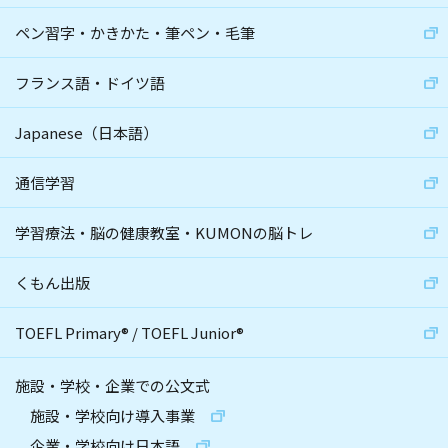
ペン習字・かきかた・筆ペン・毛筆
フランス語・ドイツ語
Japanese（日本語）
通信学習
学習療法・脳の健康教室・KUMONの脳トレ
くもん出版
TOEFL Primary
®
/
TOEFL Junior
®
施設・学校・企業での公文式
施設・学校向け導入事業
企業・学校向け日本語