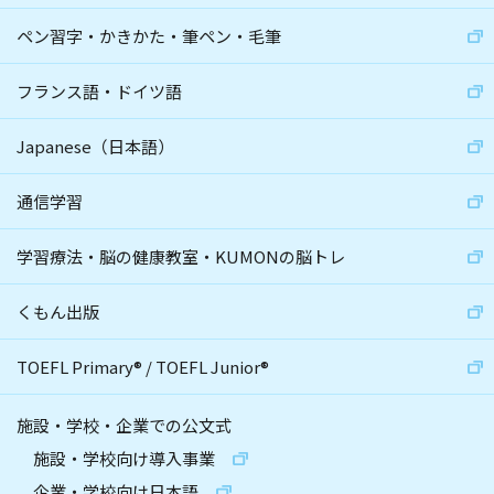
ペン習字・かきかた・筆ペン・毛筆
フランス語・ドイツ語
Japanese（日本語）
通信学習
学習療法・脳の健康教室・KUMONの脳トレ
くもん出版
TOEFL Primary
®
/
TOEFL Junior
®
施設・学校・企業での公文式
施設・学校向け導入事業
企業・学校向け日本語