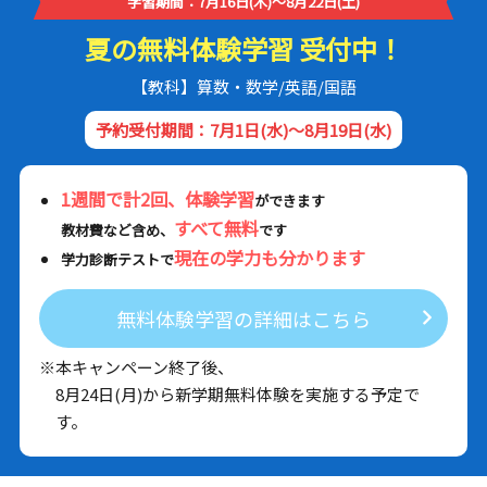
学習期間：7月16日(木)～8月22日(土)
夏の無料体験学習 受付中！
【教科】算数・数学/英語/国語
予約受付期間：7月1日(水)～8月19日(水)
1週間で計2回、体験学習
ができます
すべて無料
教材費など含め、
です
現在の学力も分かります
学力診断テストで
無料体験学習の詳細はこちら
※本キャンペーン終了後、
8月24日(月)から新学期無料体験を実施する予定で
す。