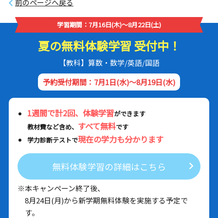
前のページへ戻る
学習期間：7月16日(木)～8月22日(土)
夏の無料体験学習 受付中！
【教科】算数・数学/英語/国語
予約受付期間：7月1日(水)～8月19日(水)
1週間で計2回、体験学習
ができます
すべて無料
教材費など含め、
です
現在の学力も分かります
学力診断テストで
無料体験学習の詳細はこちら
※本キャンペーン終了後、
8月24日(月)から新学期無料体験を実施する予定で
す。