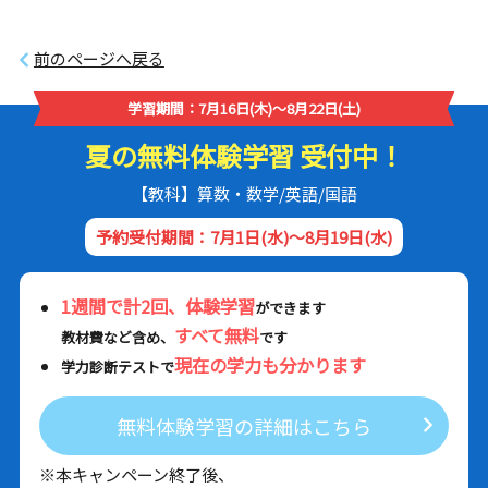
前のページへ戻る
学習期間：7月16日(木)～8月22日(土)
夏の無料体験学習 受付中！
【教科】算数・数学/英語/国語
予約受付期間：7月1日(水)～8月19日(水)
1週間で計2回、体験学習
ができます
すべて無料
教材費など含め、
です
現在の学力も分かります
学力診断テストで
無料体験学習の詳細はこちら
※本キャンペーン終了後、