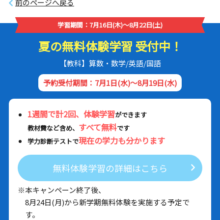
前のページへ戻る
学習期間：7月16日(木)～8月22日(土)
夏の無料体験学習 受付中！
【教科】算数・数学/英語/国語
予約受付期間：7月1日(水)～8月19日(水)
1週間で計2回、体験学習
ができます
すべて無料
教材費など含め、
です
現在の学力も分かります
学力診断テストで
無料体験学習の詳細はこちら
※本キャンペーン終了後、
8月24日(月)から新学期無料体験を実施する予定で
す。