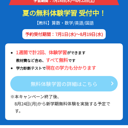
学習期間：7月16日(木)～8月22日(土)
夏の無料体験学習 受付中！
【教科】算数・数学/英語/国語
予約受付期間：7月1日(水)～8月19日(水)
1週間で計2回、体験学習
ができます
すべて無料
教材費など含め、
です
現在の学力も分かります
学力診断テストで
無料体験学習の詳細はこちら
※本キャンペーン終了後、
8月24日(月)から新学期無料体験を実施する予定で
す。