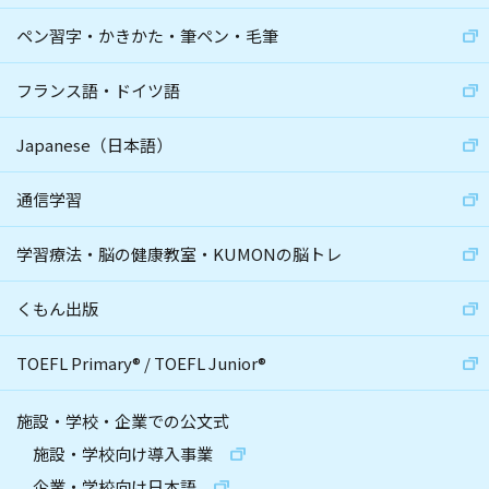
ペン習字・かきかた・筆ペン・毛筆
フランス語・ドイツ語
Japanese（日本語）
通信学習
学習療法・脳の健康教室・KUMONの脳トレ
くもん出版
TOEFL Primary
®
/
TOEFL Junior
®
施設・学校・企業での公文式
施設・学校向け導入事業
企業・学校向け日本語