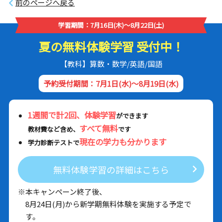
前のページへ戻る
学習期間：7月16日(木)～8月22日(土)
夏の無料体験学習 受付中！
【教科】算数・数学/英語/国語
予約受付期間：7月1日(水)～8月19日(水)
1週間で計2回、体験学習
ができます
すべて無料
教材費など含め、
です
現在の学力も分かります
学力診断テストで
無料体験学習の詳細はこちら
※本キャンペーン終了後、
8月24日(月)から新学期無料体験を実施する予定で
す。