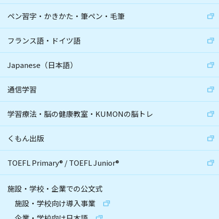
ペン習字・かきかた・筆ペン・毛筆
フランス語・ドイツ語
Japanese（日本語）
通信学習
学習療法・脳の健康教室・KUMONの脳トレ
くもん出版
TOEFL Primary
®
/
TOEFL Junior
®
施設・学校・企業での公文式
施設・学校向け導入事業
企業・学校向け日本語