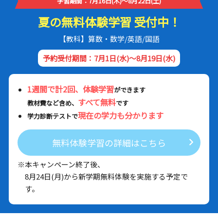
学習期間：7月16日(木)～8月22日(土)
夏の無料体験学習 受付中！
【教科】算数・数学/英語/国語
予約受付期間：7月1日(水)～8月19日(水)
1週間で計2回、体験学習
ができます
すべて無料
教材費など含め、
です
現在の学力も分かります
学力診断テストで
無料体験学習の詳細はこちら
※本キャンペーン終了後、
8月24日(月)から新学期無料体験を実施する予定で
す。