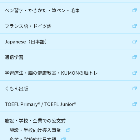
ペン習字・かきかた・筆ペン・毛筆
フランス語・ドイツ語
Japanese（日本語）
通信学習
学習療法・脳の健康教室・KUMONの脳トレ
くもん出版
TOEFL Primary
®
/
TOEFL Junior
®
施設・学校・企業での公文式
施設・学校向け導入事業
企業・学校向け日本語