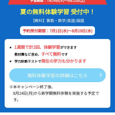
学習期間：7月16日(木)～8月22日(土)
夏の無料体験学習 受付中！
【教科】算数・数学/英語/国語
予約受付期間：7月1日(水)～8月19日(水)
1週間で計2回、体験学習
ができます
すべて無料
教材費など含め、
です
現在の学力も分かります
学力診断テストで
無料体験学習の詳細はこちら
※本キャンペーン終了後、
8月24日(月)から新学期無料体験を実施する予定で
す。