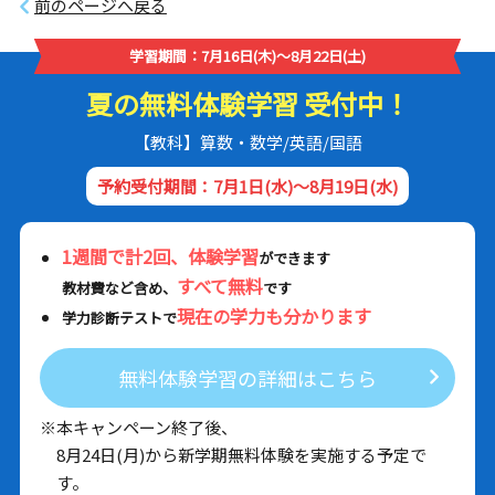
前のページへ戻る
学習期間：7月16日(木)～8月22日(土)
夏の無料体験学習 受付中！
【教科】算数・数学/英語/国語
予約受付期間：7月1日(水)～8月19日(水)
1週間で計2回、体験学習
ができます
すべて無料
教材費など含め、
です
現在の学力も分かります
学力診断テストで
無料体験学習の詳細はこちら
※本キャンペーン終了後、
8月24日(月)から新学期無料体験を実施する予定で
す。