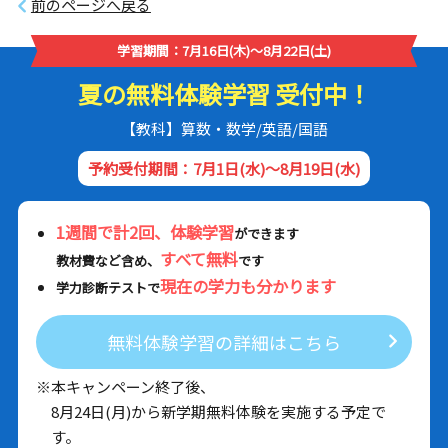
前のページへ戻る
学習期間：7月16日(木)～8月22日(土)
夏の無料体験学習 受付中！
【教科】算数・数学/英語/国語
予約受付期間：7月1日(水)～8月19日(水)
1週間で計2回、体験学習
ができます
すべて無料
教材費など含め、
です
現在の学力も分かります
学力診断テストで
無料体験学習の詳細はこちら
※本キャンペーン終了後、
8月24日(月)から新学期無料体験を実施する予定で
す。