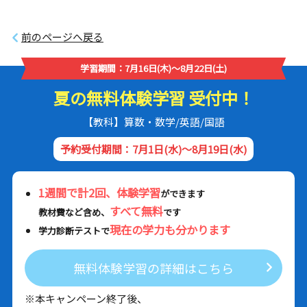
前のページへ戻る
学習期間：7月16日(木)～8月22日(土)
夏の無料体験学習 受付中！
【教科】算数・数学/英語/国語
予約受付期間：7月1日(水)～8月19日(水)
1週間で計2回、体験学習
ができます
すべて無料
教材費など含め、
です
現在の学力も分かります
学力診断テストで
無料体験学習の詳細はこちら
※本キャンペーン終了後、