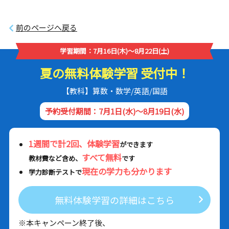
前のページへ戻る
学習期間：7月16日(木)～8月22日(土)
夏の無料体験学習 受付中！
【教科】算数・数学/英語/国語
予約受付期間：7月1日(水)～8月19日(水)
1週間で計2回、体験学習
ができます
すべて無料
教材費など含め、
です
現在の学力も分かります
学力診断テストで
無料体験学習の詳細はこちら
※本キャンペーン終了後、