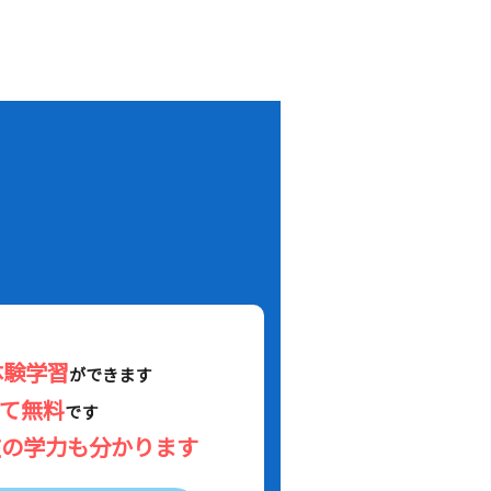
！
体験学習
ができます
べて無料
です
在の学力も分かります