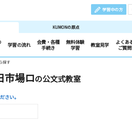
学習中の方
KUMONの原点
の
会費・各種
無料体験
よくあ
学習の流れ
教室見学
手続き
学習
ご質問
ら探す
日市場ロ
の公文式教室
ださい。