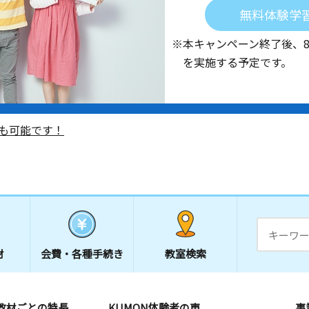
無料体験学
※本キャンペーン終了後、
を実施する予定です。
も可能です！
材
会費・
各種手続き
教室検索
教材ごとの特長
KUMON体験者の声
事