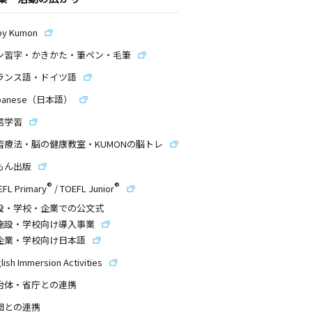
by Kumon
ン習字・かきかた・筆ペン・毛筆
ランス語・ドイツ語
panese（日本語）
信学習
習療法・脳の健康教室・KUMONの脳トレ
もん出版
®
®
EFL Primary
/
TOEFL Junior
設・学校・企業での公文式
施設・学校向け導入事業
企業・学校向け日本語
lish Immersion Activities
治体・省庁との連携
団との連携