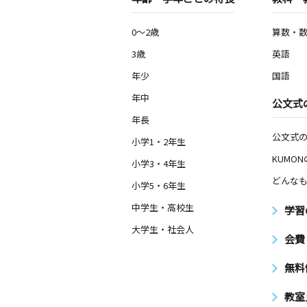
0～2歳
算数・
3歳
英語
年少
国語
年中
公文式
年長
公文式
小学1・2年生
KUMO
小学3・4年生
どんなも
小学5・6年生
中学生・高校生
学習
大学生・社会人
会費
無料
教室