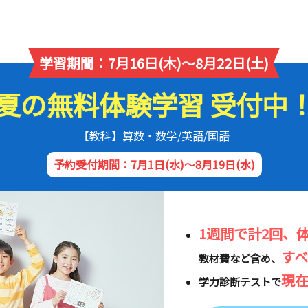
学習期間：7月16日(木)～8月22日(土)
夏の無料体験学習 受付中
【教科】算数・数学/英語/国語
予約受付期間：7月1日(水)～8月19日(水)
1週間で計2回、
す
教材費など含め、
現
学力診断テストで