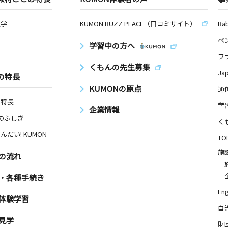
数学
KUMON BUZZ PLACE（口コミサイト）
Ba
ペ
学習中の方へ
フ
くもんの先生募集
Ja
の特長
KUMONの原点
通
の特長
学
企業情報
Nのふしぎ
く
んだい! KUMON
TO
施
の流れ
・各種手続き
Eng
体験学習
自
見学
財