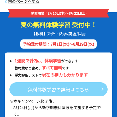
前のページへ戻る
学習期間：7月16日(木)～8月22日(土)
夏の無料体験学習 受付中！
【教科】算数・数学/英語/国語
予約受付期間：7月1日(水)～8月19日(水)
1週間で計2回、体験学習
ができます
すべて無料
教材費など含め、
です
現在の学力も分かります
学力診断テストで
無料体験学習の詳細はこちら
※本キャンペーン終了後、
8月24日(月)から新学期無料体験を実施する予定で
す。