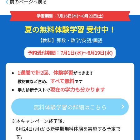
前のページへ戻る
学習期間：7月16日(木)～8月22日(土)
夏の無料体験学習 受付中！
【教科】算数・数学/英語/国語
予約受付期間：7月1日(水)～8月19日(水)
1週間で計2回、体験学習
ができます
すべて無料
教材費など含め、
です
現在の学力も分かります
学力診断テストで
無料体験学習の詳細はこちら
※本キャンペーン終了後、
8月24日(月)から新学期無料体験を実施する予定で
す。