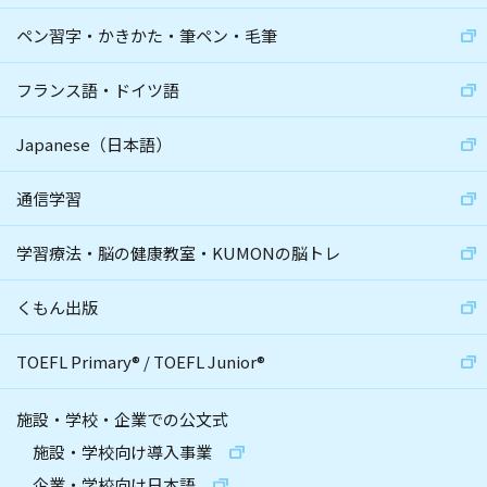
ペン習字・かきかた・筆ペン・毛筆
フランス語・ドイツ語
Japanese（日本語）
通信学習
学習療法・脳の健康教室・KUMONの脳トレ
くもん出版
TOEFL Primary
®
/
TOEFL Junior
®
施設・学校・企業での公文式
施設・学校向け導入事業
企業・学校向け日本語