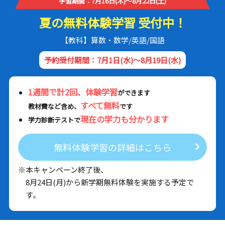
学習期間：7月16日(木)～8月22日(土)
夏の無料体験学習 受付中！
【教科】算数・数学/英語/国語
予約受付期間：7月1日(水)～8月19日(水)
1週間で計2回、体験学習
ができます
すべて無料
教材費など含め、
です
現在の学力も分かります
学力診断テストで
無料体験学習の詳細はこちら
※本キャンペーン終了後、
8月24日(月)から新学期無料体験を実施する予定で
す。