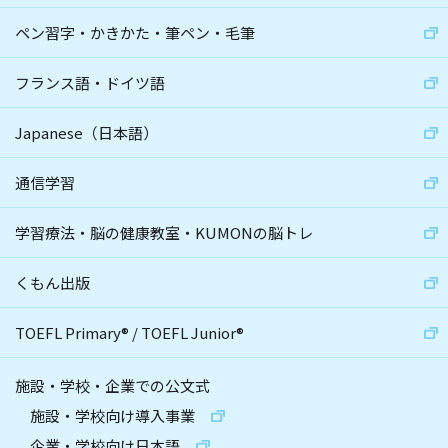
ペン習字・かきかた・筆ペン・毛筆
フランス語・ドイツ語
Japanese（日本語）
通信学習
学習療法・脳の健康教室・KUMONの脳トレ
くもん出版
TOEFL Primary
®
/
TOEFL Junior
®
施設・学校・企業での公文式
施設・学校向け導入事業
企業・学校向け日本語