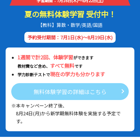
学習期間：7月16日(木)～8月22日(土)
夏の無料体験学習 受付中！
【教科】算数・数学/英語/国語
予約受付期間：7月1日(水)～8月19日(水)
1週間で計2回、体験学習
ができます
すべて無料
教材費など含め、
です
現在の学力も分かります
学力診断テストで
無料体験学習の詳細はこちら
※本キャンペーン終了後、
8月24日(月)から新学期無料体験を実施する予定で
す。