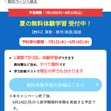
前のページへ戻る
学習期間：7月16日(木)～8月22日(土)
夏の無料体験学習 受付中！
【教科】算数・数学/英語/国語
予約受付期間：7月1日(水)～8月19日(水)
1週間で計2回、体験学習
ができます
すべて無料
教材費など含め、
です
現在の学力も分かります
学力診断テストで
無料体験学習の詳細はこちら
※本キャンペーン終了後、
8月24日(月)から新学期無料体験を実施する予定で
す。