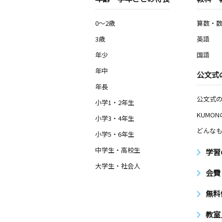
0～2歳
算数・
3歳
英語
年少
国語
年中
公文式
年長
公文式
小学1・2年生
KUMO
小学3・4年生
どんなも
小学5・6年生
中学生・高校生
学習
大学生・社会人
会費
無料
教室