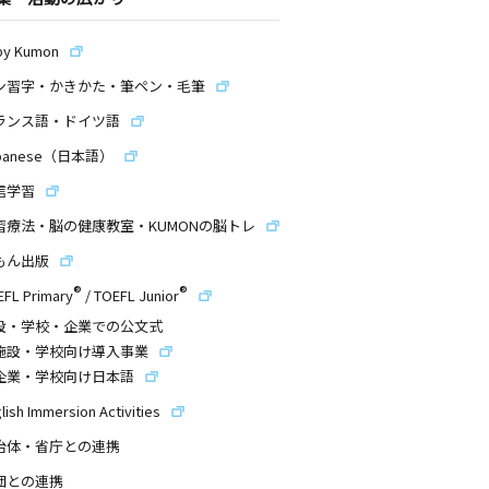
by Kumon
ン習字・かきかた・筆ペン・毛筆
ランス語・ドイツ語
panese（日本語）
信学習
習療法・脳の健康教室・KUMONの脳トレ
もん出版
®
®
EFL Primary
/
TOEFL Junior
設・学校・企業での公文式
施設・学校向け導入事業
企業・学校向け日本語
lish Immersion Activities
治体・省庁との連携
団との連携