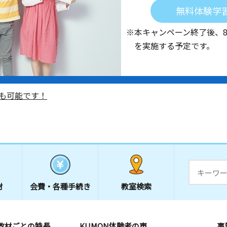
無料体験学
※本キャンペーン終了後、
を実施する予定です。
も可能です！
材
会費・
各種手続き
教室検索
教材ごとの特長
KUMON体験者の声
事