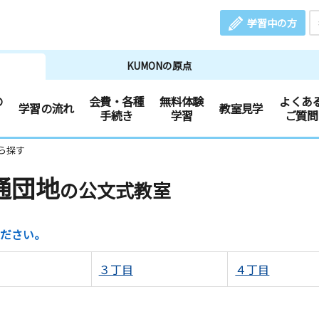
学習中の方
KUMONの原点
の
会費・各種
無料体験
よくあ
学習の流れ
教室見学
手続き
学習
ご質問
ら探す
通団地
の公文式教室
ださい。
３丁目
４丁目