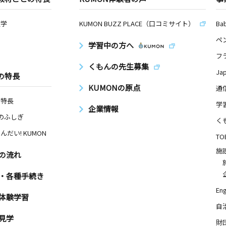
数学
KUMON BUZZ PLACE（口コミサイト）
Ba
ペ
学習中の方へ
フ
くもんの先生募集
Ja
の特長
KUMONの原点
通
の特長
学
企業情報
Nのふしぎ
く
んだい! KUMON
TO
施
の流れ
・各種手続き
Eng
体験学習
自
見学
財