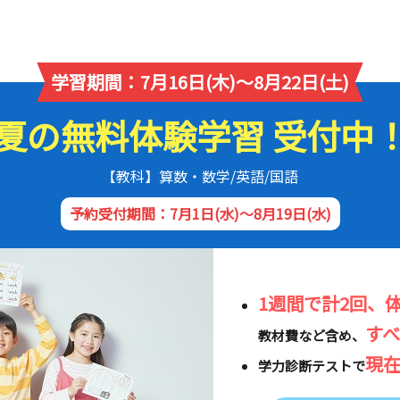
学習期間：7月16日(木)～8月22日(土)
夏の無料体験学習 受付中
【教科】算数・数学/英語/国語
予約受付期間：7月1日(水)～8月19日(水)
1週間で計2回、
す
教材費など含め、
現
学力診断テストで