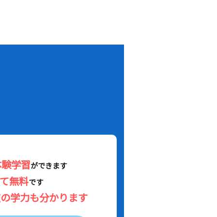
！
体験学習
ができます
べて無料
です
在の学力も分かります