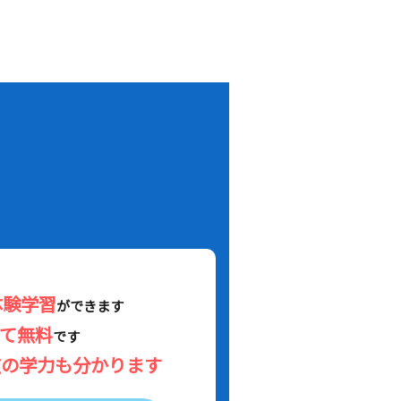
！
体験学習
ができます
べて無料
です
在の学力も分かります