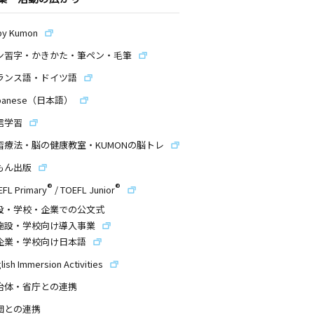
by Kumon
ン習字・かきかた・筆ペン・毛筆
ランス語・ドイツ語
panese（日本語）
信学習
習療法・脳の健康教室・KUMONの脳トレ
もん出版
®
®
EFL Primary
/
TOEFL Junior
設・学校・企業での公文式
施設・学校向け導入事業
企業・学校向け日本語
lish Immersion Activities
治体・省庁との連携
団との連携