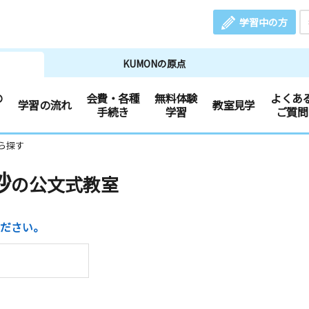
学習中の方
KUMONの原点
の
会費・各種
無料体験
よくあ
学習の流れ
教室見学
手続き
学習
ご質問
ら探す
砂
の公文式教室
ださい。