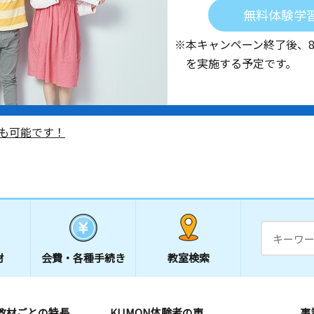
無料体験学
※本キャンペーン終了後、
を実施する予定です。
も可能です！
材
会費・
各種手続き
教室検索
教材ごとの特長
KUMON体験者の声
事