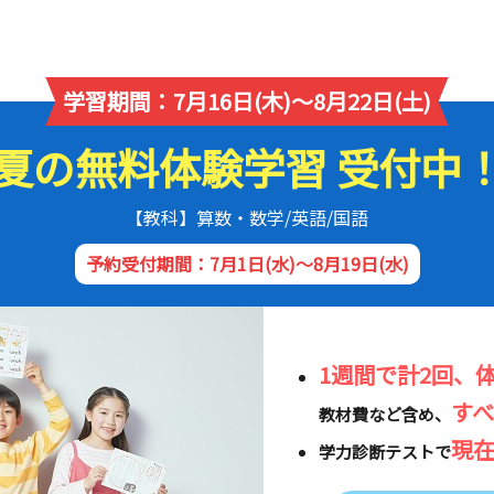
学習期間：7月16日(木)～8月22日(土)
夏の無料体験学習 受付中
【教科】算数・数学/英語/国語
予約受付期間：7月1日(水)～8月19日(水)
1週間で計2回、
す
教材費など含め、
現
学力診断テストで