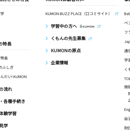
数学
KUMON BUZZ PLACE（口コミサイト）
Ba
ペ
学習中の方へ
フ
くもんの先生募集
Ja
の特長
KUMONの原点
通
の特長
学
企業情報
Nのふしぎ
く
んだい! KUMON
TO
施
の流れ
・各種手続き
Eng
体験学習
自
見学
財