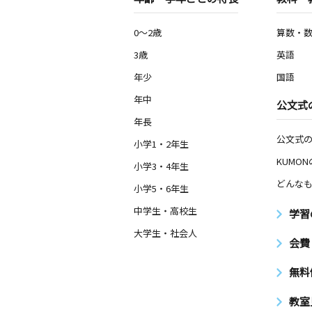
0～2歳
算数・
3歳
英語
年少
国語
年中
公文式
年長
公文式
小学1・2年生
KUMO
小学3・4年生
どんなも
小学5・6年生
中学生・高校生
学習
大学生・社会人
会費
無料
教室