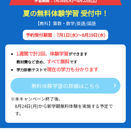
学習期間：7月16日(木)～8月22日(土)
夏の無料体験学習 受付中！
【教科】算数・数学/英語/国語
予約受付期間：7月1日(水)～8月19日(水)
1週間で計2回、体験学習
ができます
すべて無料
教材費など含め、
です
現在の学力も分かります
学力診断テストで
無料体験学習の詳細はこちら
※本キャンペーン終了後、
8月24日(月)から新学期無料体験を実施する予定で
す。