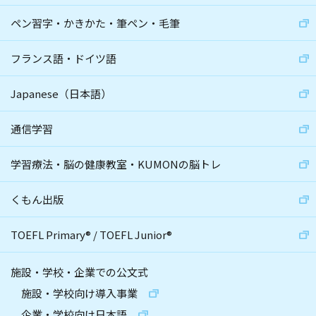
ペン習字・かきかた・筆ペン・毛筆
フランス語・ドイツ語
Japanese（日本語）
通信学習
学習療法・脳の健康教室・KUMONの脳トレ
くもん出版
TOEFL Primary
®
/
TOEFL Junior
®
施設・学校・企業での公文式
施設・学校向け導入事業
企業・学校向け日本語