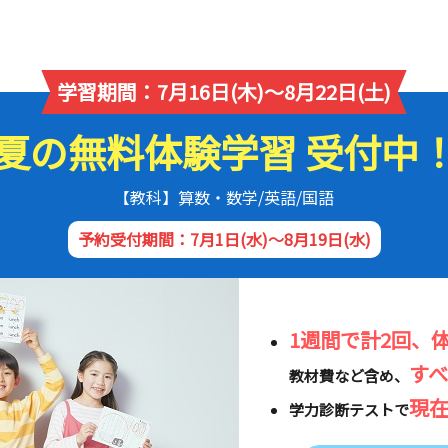
学習期間：7月16日(木)～8月22日(土)
夏の無料体験学習 受付中
【教科】算数・数学/英語/国語
予約受付期間：7月1日(水)～8月19日(水)
1週間で計2回、
す
教材費など含め、
現
学力診断テストで