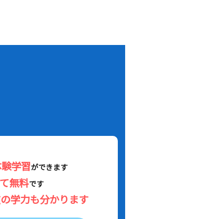
！
体験学習
ができます
べて無料
です
在の学力も分かります