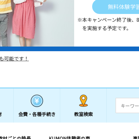
無料体験学
※本キャンペーン終了後、
を実施する予定です。
も可能です！
材
会費・
各種手続き
教室検索
教材ごとの特長
KUMON体験者の声
事