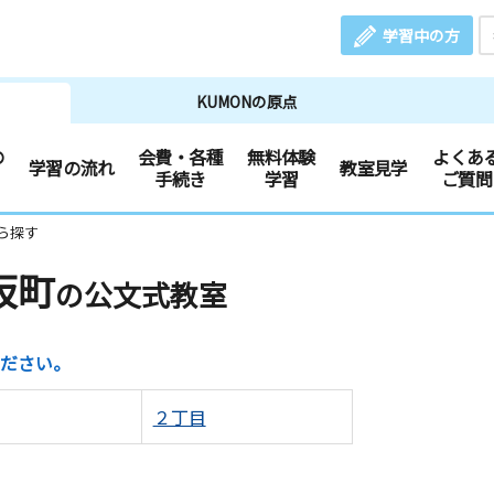
学習中の方
KUMONの原点
の
会費・各種
無料体験
よくあ
学習の流れ
教室見学
手続き
学習
ご質問
ら探す
坂町
の公文式教室
ださい。
２丁目