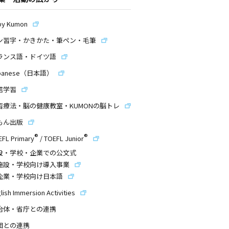
by Kumon
ン習字・かきかた・筆ペン・毛筆
ランス語・ドイツ語
panese（日本語）
信学習
習療法・脳の健康教室・KUMONの脳トレ
もん出版
®
®
EFL Primary
/
TOEFL Junior
設・学校・企業での公文式
施設・学校向け導入事業
企業・学校向け日本語
lish Immersion Activities
治体・省庁との連携
団との連携