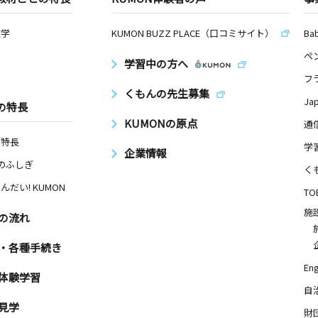
数学
KUMON BUZZ PLACE（口コミサイト）
Ba
ペ
学習中の方へ
フ
くもんの先生募集
Ja
の特長
KUMONの原点
通
の特長
学
企業情報
Nのふしぎ
く
んだい! KUMON
TO
施
の流れ
・各種手続き
Eng
体験学習
自
見学
財