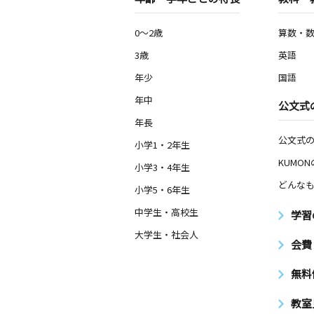
0～2歳
算数・
3歳
英語
年少
国語
年中
公文式
年長
公文式
小学1・2年生
KUMO
小学3・4年生
どんなも
小学5・6年生
中学生・高校生
学習
大学生・社会人
会費
無料
教室