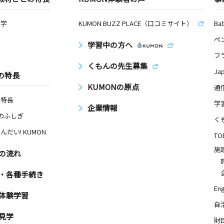
数学
KUMON BUZZ PLACE（口コミサイト）
Ba
ペ
学習中の方へ
フ
くもんの先生募集
Ja
の特長
KUMONの原点
通
の特長
学
企業情報
Nのふしぎ
く
んだい! KUMON
TO
施
の流れ
・各種手続き
Eng
体験学習
自
見学
財