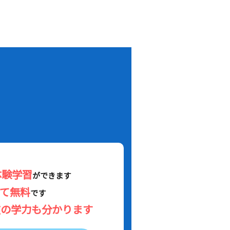
！
体験学習
ができます
べて無料
です
在の学力も分かります