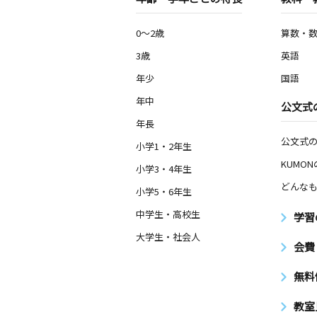
0～2歳
算数・
3歳
英語
年少
国語
年中
公文式
年長
公文式
小学1・2年生
KUMO
小学3・4年生
どんなも
小学5・6年生
中学生・高校生
学習
大学生・社会人
会費
無料
教室