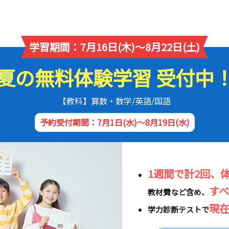
学習期間：7月16日(木)～8月22日(土)
夏の無料体験学習 受付中
【教科】算数・数学/英語/国語
予約受付期間：7月1日(水)～8月19日(水)
1週間で計2回、
す
教材費など含め、
現
学力診断テストで