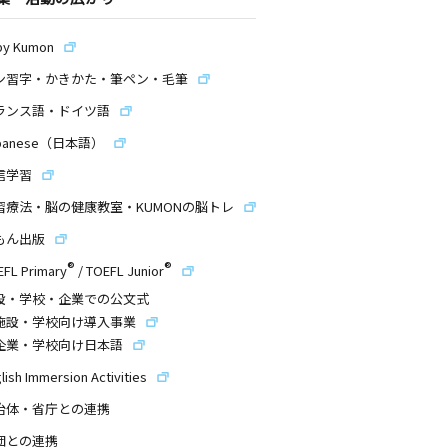
by Kumon
ン習字・かきかた・筆ペン・毛筆
ランス語・ドイツ語
panese（日本語）
信学習
習療法・脳の健康教室・KUMONの脳トレ
もん出版
®
®
EFL Primary
/
TOEFL Junior
設・学校・企業での公文式
施設・学校向け導入事業
企業・学校向け日本語
lish Immersion Activities
治体・省庁との連携
団との連携