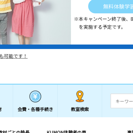
無料体験学
※本キャンペーン終了後、
を実施する予定です。
も可能です！
材
会費・
各種手続き
教室検索
教材ごとの特長
KUMON体験者の声
事