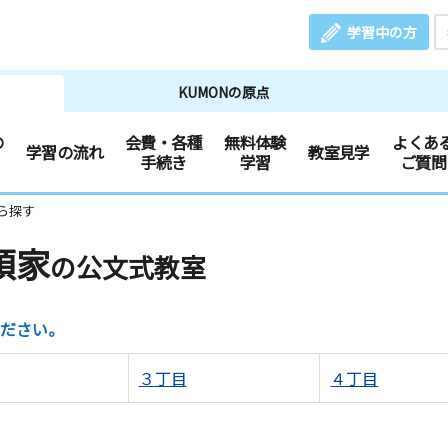
学習中の方
KUMONの原点
の
会費・各種
無料体験
よくあ
学習の流れ
教室見学
手続き
学習
ご質問
ら探す
領家
の公文式教室
ださい。
３丁目
４丁目