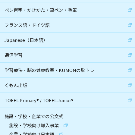
ペン習字・かきかた・筆ペン・毛筆
フランス語・ドイツ語
Japanese（日本語）
通信学習
学習療法・脳の健康教室・KUMONの脳トレ
くもん出版
TOEFL Primary
®
/
TOEFL Junior
®
施設・学校・企業での公文式
施設・学校向け導入事業
企業・学校向け日本語