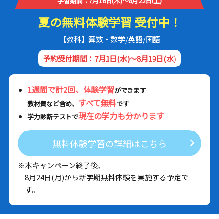
学習期間：7月16日(木)～8月22日(土)
夏の無料体験学習 受付中！
【教科】算数・数学/英語/国語
予約受付期間：7月1日(水)～8月19日(水)
1週間で計2回、体験学習
ができます
すべて無料
教材費など含め、
です
現在の学力も分かります
学力診断テストで
無料体験学習の詳細はこちら
※本キャンペーン終了後、
8月24日(月)から新学期無料体験を実施する予定で
す。