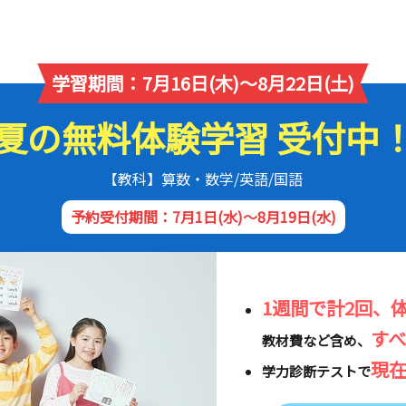
学習期間：7月16日(木)～8月22日(土)
夏の無料体験学習 受付中
【教科】算数・数学/英語/国語
予約受付期間：7月1日(水)～8月19日(水)
1週間で計2回、
す
教材費など含め、
現
学力診断テストで