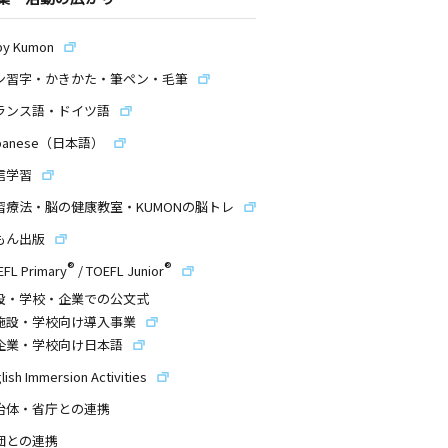
by Kumon
ン習字・かきかた・筆ペン・毛筆
ランス語・ドイツ語
panese（日本語）
信学習
習療法・脳の健康教室・KUMONの脳トレ
もん出版
®
®
EFL Primary
/
TOEFL Junior
設・学校・企業での公文式
施設・学校向け導入事業
企業・学校向け日本語
lish Immersion Activities
治体・省庁との連携
団との連携