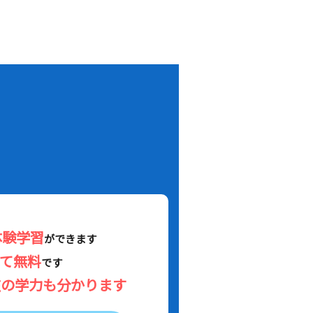
！
体験学習
ができます
べて無料
です
在の学力も分かります