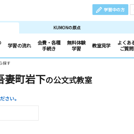
学習中の方
KUMONの原点
の
会費・各種
無料体験
よくあ
学習の流れ
教室見学
手続き
学習
ご質問
ら探す
吾妻町岩下
の公文式教室
ださい。