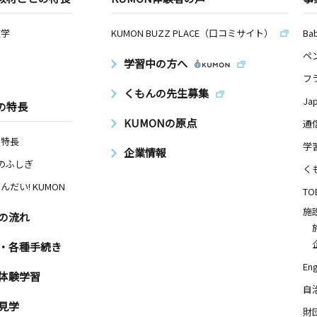
数学
KUMON BUZZ PLACE（口コミサイト）
Ba
ペ
学習中の方へ
フ
くもんの先生募集
Ja
の特長
KUMONの原点
通
の特長
学
企業情報
Nのふしぎ
く
んだい! KUMON
TO
施
の流れ
・各種手続き
Eng
体験学習
自
見学
財