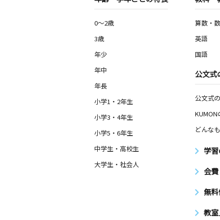
0～2歳
算数・
3歳
英語
年少
国語
年中
公文式
年長
公文式
小学1・2年生
KUMO
小学3・4年生
どんなも
小学5・6年生
中学生・高校生
学習
大学生・社会人
会費
無料
教室