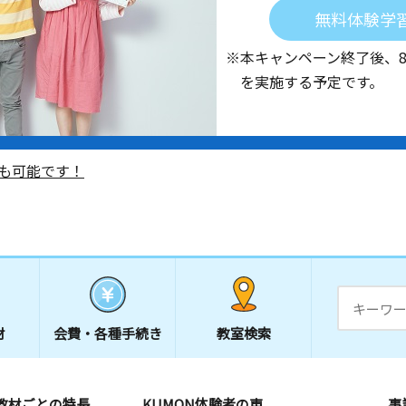
無料体験学
※本キャンペーン終了後、
を実施する予定です。
も可能です！
材
会費・
各種手続き
教室検索
教材ごとの特長
KUMON体験者の声
事