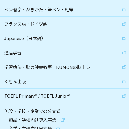
ペン習字・かきかた・筆ペン・毛筆
フランス語・ドイツ語
Japanese（日本語）
通信学習
学習療法・脳の健康教室・KUMONの脳トレ
くもん出版
TOEFL Primary
®
/
TOEFL Junior
®
施設・学校・企業での公文式
施設・学校向け導入事業
企業・学校向け日本語