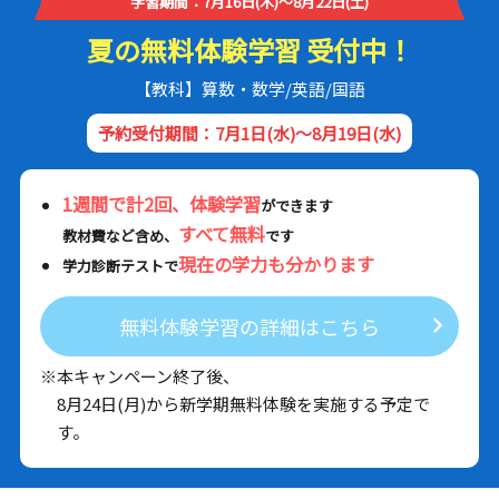
学習期間：7月16日(木)～8月22日(土)
夏の無料体験学習 受付中！
【教科】算数・数学/英語/国語
予約受付期間：7月1日(水)～8月19日(水)
1週間で計2回、体験学習
ができます
すべて無料
教材費など含め、
です
現在の学力も分かります
学力診断テストで
無料体験学習の詳細はこちら
※本キャンペーン終了後、
8月24日(月)から新学期無料体験を実施する予定で
す。