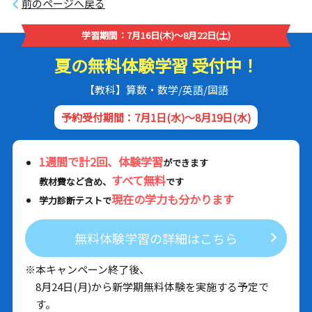
前のページへ戻る
学習期間：7月16日(木)～8月22日(土)
夏の無料体験学習 受付中！
【教科】算数・数学/英語/国語
予約受付期間：7月1日(水)～8月19日(水)
1週間で計2回、体験学習
ができます
すべて無料
教材費など含め、
です
現在の学力も分かります
学力診断テストで
無料体験学習の詳細はこちら
※本キャンペーン終了後、
8月24日(月)から新学期無料体験を実施する予定で
す。