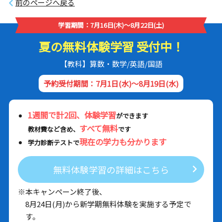
前のページへ戻る
学習期間：7月16日(木)～8月22日(土)
夏の無料体験学習 受付中！
【教科】算数・数学/英語/国語
予約受付期間：7月1日(水)～8月19日(水)
1週間で計2回、体験学習
ができます
すべて無料
教材費など含め、
です
現在の学力も分かります
学力診断テストで
無料体験学習の詳細はこちら
※本キャンペーン終了後、
8月24日(月)から新学期無料体験を実施する予定で
す。