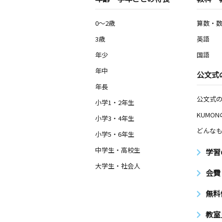
0～2歳
算数・
3歳
英語
年少
国語
年中
公文式
年長
公文式
小学1・2年生
KUMO
小学3・4年生
どんなも
小学5・6年生
中学生・高校生
学習
大学生・社会人
会費
無料
教室