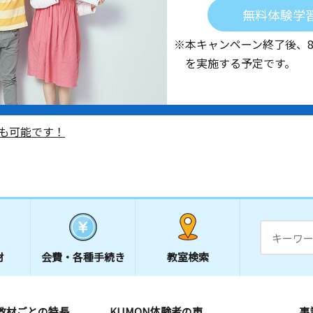
無料体験学
※本キャンペーン終了後、
を実施する予定です。
も可能です！
材
会費・
各種手続き
教室検索
教材ごとの特長
KUMON体験者の声
事