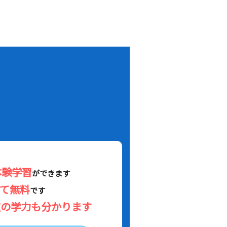
！
体験学習
ができます
べて無料
です
在の学力も分かります