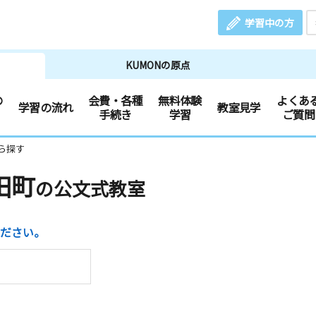
学習中の方
KUMONの原点
の
会費・各種
無料体験
よくあ
学習の流れ
教室見学
手続き
学習
ご質問
ら探す
田町
の公文式教室
ださい。