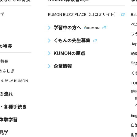
数学
KUMON BUZZ PLACE（口コミサイト）
Ba
ペ
学習中の方へ
フ
くもんの先生募集
Ja
の特長
KUMONの原点
通
の特長
学
企業情報
Nのふしぎ
く
んだい! KUMON
TO
施
の流れ
・各種手続き
Eng
体験学習
自
見学
財