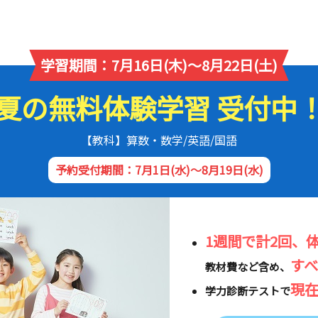
学習期間：7月16日(木)～8月22日(土)
夏の無料体験学習 受付中
【教科】算数・数学/英語/国語
予約受付期間：7月1日(水)～8月19日(水)
1週間で計2回、
す
教材費など含め、
現
学力診断テストで