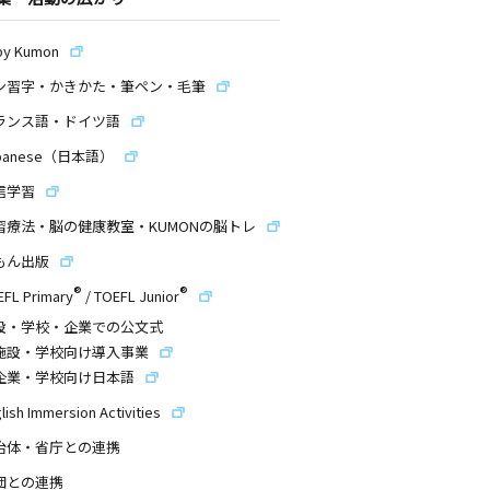
by Kumon
ン習字・かきかた・筆ペン・毛筆
ランス語・ドイツ語
panese（日本語）
信学習
習療法・脳の健康教室・KUMONの脳トレ
もん出版
®
®
EFL Primary
/
TOEFL Junior
設・学校・企業での公文式
施設・学校向け導入事業
企業・学校向け日本語
lish Immersion Activities
治体・省庁との連携
団との連携