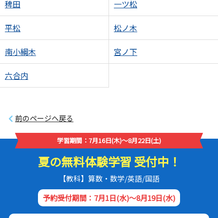
稗田
一ツ松
平松
松ノ木
南小綱木
宮ノ下
六合内
前のページへ戻る
学習期間：7月16日(木)～8月22日(土)
夏の無料体験学習 受付中！
【教科】算数・数学/英語/国語
予約受付期間：7月1日(水)～8月19日(水)