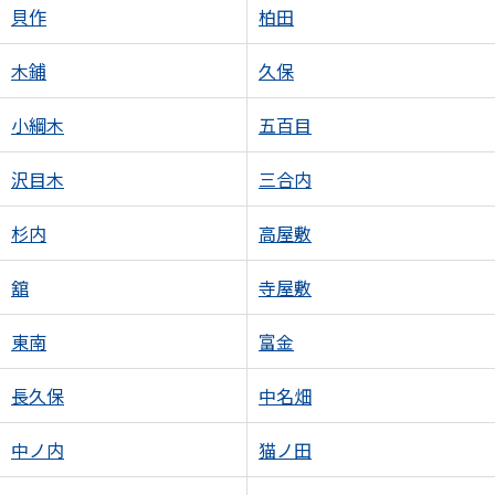
貝作
柏田
木鋪
久保
小綱木
五百目
沢目木
三合内
杉内
高屋敷
舘
寺屋敷
東南
富金
長久保
中名畑
中ノ内
猫ノ田