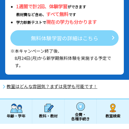
1週間で計2回、体験学習
ができます
すべて無料
教材費など含め、
です
現在の学力も分かります
学力診断テストで
無料体験学習の詳細はこちら
※本キャンペーン終了後、
8月24日(月)から新学期無料体験を実施する予定で
す。
教室はどんな雰囲気？まずは見学も可能です！
会費・
年齢・学年
教科・教材
教室検索
各種手続き