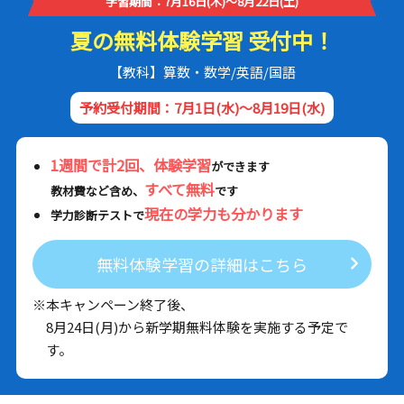
学習期間：7月16日(木)～8月22日(土)
夏の無料体験学習 受付中！
【教科】算数・数学/英語/国語
予約受付期間：7月1日(水)～8月19日(水)
1週間で計2回、体験学習
ができます
すべて無料
教材費など含め、
です
現在の学力も分かります
学力診断テストで
無料体験学習の詳細はこちら
※本キャンペーン終了後、
8月24日(月)から新学期無料体験を実施する予定で
す。