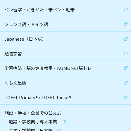
ペン習字・かきかた・筆ペン・毛筆
フランス語・ドイツ語
Japanese（日本語）
通信学習
学習療法・脳の健康教室・KUMONの脳トレ
くもん出版
TOEFL Primary
®
/
TOEFL Junior
®
施設・学校・企業での公文式
施設・学校向け導入事業
企業・学校向け日本語