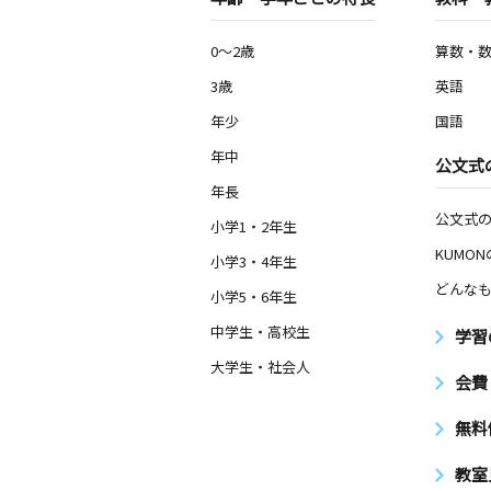
0～2歳
算数・
3歳
英語
年少
国語
年中
公文式
年長
公文式
小学1・2年生
KUMO
小学3・4年生
どんなも
小学5・6年生
中学生・高校生
学習
大学生・社会人
会費
無料
教室