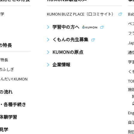
数学
KUMON BUZZ PLACE（口コミサイト）
Ba
ペ
学習中の方へ
フ
くもんの先生募集
Ja
の特長
KUMONの原点
通
の特長
学
企業情報
Nのふしぎ
く
んだい! KUMON
TO
施
の流れ
・各種手続き
Eng
体験学習
自
見学
財