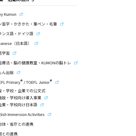
by Kumon
ン習字・かきかた・筆ペン・毛筆
ランス語・ドイツ語
panese（日本語）
信学習
習療法・脳の健康教室・KUMONの脳トレ
もん出版
®
®
EFL Primary
/
TOEFL Junior
設・学校・企業での公文式
施設・学校向け導入事業
企業・学校向け日本語
lish Immersion Activities
治体・省庁との連携
団との連携