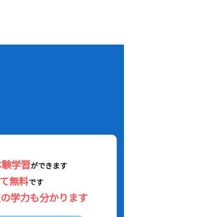
！
体験学習
ができます
べて無料
です
在の学力も分かります