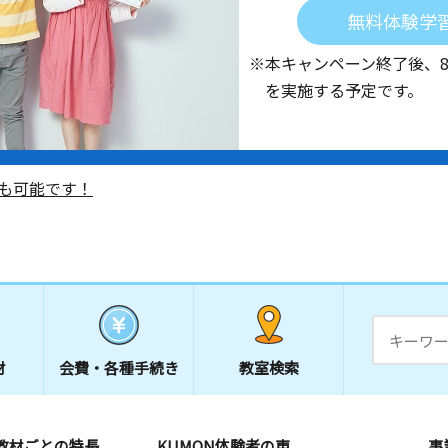
無料体験学
※本キャンペーン終了後、
を実施する予定です。
も可能です！
材
会費・
各種手続き
教室検索
教材ごとの特長
KUMON体験者の声
事