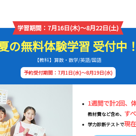
学習期間：7月16日(木)～8月22日(土)
夏の無料体験学習 受付中
【教科】算数・数学/英語/国語
予約受付期間：7月1日(水)～8月19日(水)
1週間で計2回、
す
教材費など含め、
現
学力診断テストで