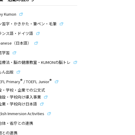
by Kumon
ン習字・かきかた・筆ペン・毛筆
ランス語・ドイツ語
panese（日本語）
信学習
習療法・脳の健康教室・KUMONの脳トレ
もん出版
®
®
EFL Primary
/
TOEFL Junior
設・学校・企業での公文式
施設・学校向け導入事業
企業・学校向け日本語
lish Immersion Activities
治体・省庁との連携
団との連携