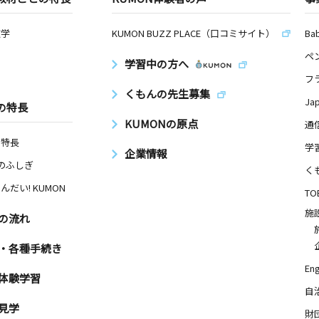
数学
KUMON BUZZ PLACE（口コミサイト）
Ba
ペ
学習中の方へ
フ
くもんの先生募集
Ja
の特長
KUMONの原点
通
の特長
学
企業情報
Nのふしぎ
く
んだい! KUMON
TO
施
の流れ
・各種手続き
Eng
体験学習
自
見学
財