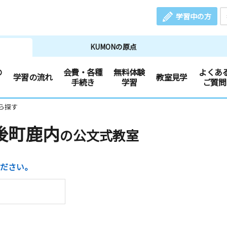
学習中の方
KUMONの原点
の
会費・各種
無料体験
よくあ
学習の流れ
教室見学
手続き
学習
ご質問
ら探す
後町鹿内
の公文式教室
ださい。