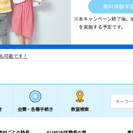
無料体験学
※本キャンペーン終了後、
を実施する予定です。
も可能です！
材
会費・
各種手続き
教室検索
教材ごとの特長
KUMON体験者の声
事