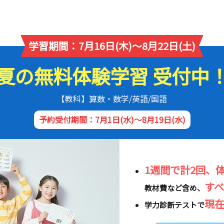
学習期間：7月16日(木)～8月22日(土)
夏の無料体験学習 受付中
【教科】算数・数学/英語/国語
予約受付期間：7月1日(水)～8月19日(水)
1週間で計2回、
す
教材費など含め、
現
学力診断テストで