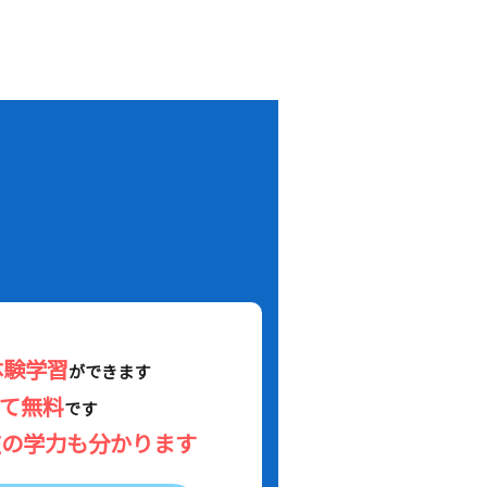
！
体験学習
ができます
べて無料
です
在の学力も分かります