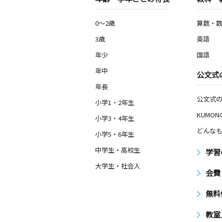
0～2歳
算数・
3歳
英語
年少
国語
年中
公文式
年長
公文式
小学1・2年生
KUMO
小学3・4年生
どんなも
小学5・6年生
中学生・高校生
学習
大学生・社会人
会費
無料
教室