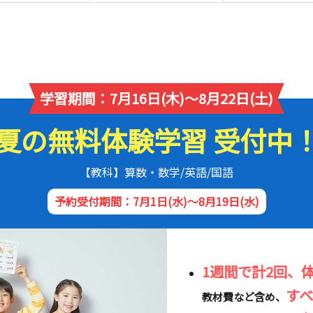
学習期間：7月16日(木)～8月22日(土)
夏の無料体験学習 受付中
【教科】算数・数学/英語/国語
予約受付期間：7月1日(水)～8月19日(水)
1週間で計2回、
す
教材費など含め、