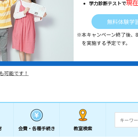
現
学力診断テストで
無料体験学
※本キャンペーン終了後、
を実施する予定です。
も可能です！
材
会費・
各種手続き
教室検索