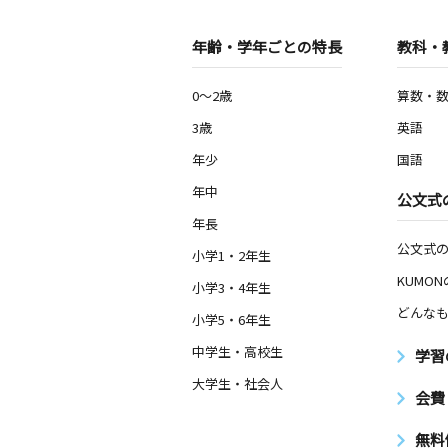
年齢・学年ごとの特長
教科・
0～2歳
算数・
3歳
英語
年少
国語
年中
公文式
年長
公文式
小学1・2年生
KUMO
小学3・4年生
どんなも
小学5・6年生
中学生・高校生
学習
大学生・社会人
会費
無料