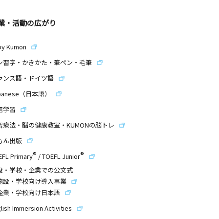
業・活動の広がり
by Kumon
ン習字・かきかた・筆ペン・毛筆
ランス語・ドイツ語
panese（日本語）
信学習
習療法・脳の健康教室・KUMONの脳トレ
もん出版
®
®
EFL Primary
/
TOEFL Junior
設・学校・企業での公文式
施設・学校向け導入事業
企業・学校向け日本語
lish Immersion Activities