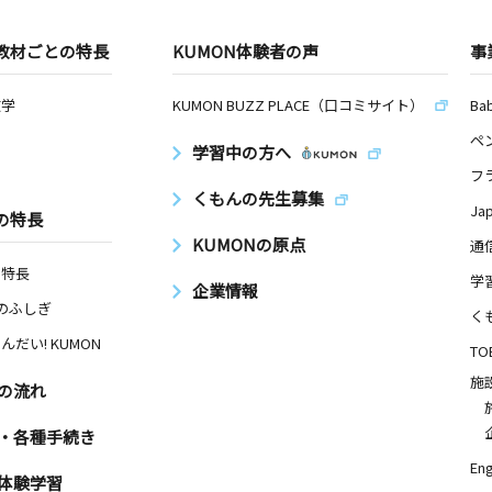
教材ごとの特長
KUMON体験者の声
事
数学
KUMON BUZZ PLACE（口コミサイト）
Ba
ペ
学習中の方へ
フ
くもんの先生募集
Ja
の特長
KUMONの原点
通
の特長
学
企業情報
Nのふしぎ
く
んだい! KUMON
TO
施
の流れ
・各種手続き
Eng
体験学習