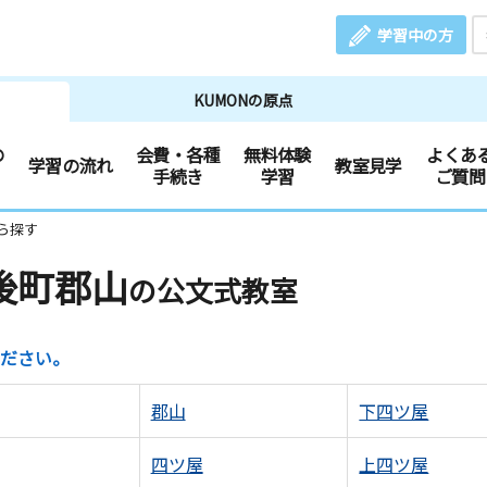
学習中の方
KUMONの原点
の
会費・各種
無料体験
よくあ
学習の流れ
教室見学
手続き
学習
ご質問
ら探す
後町郡山
の公文式教室
ださい。
郡山
下四ツ屋
四ツ屋
上四ツ屋