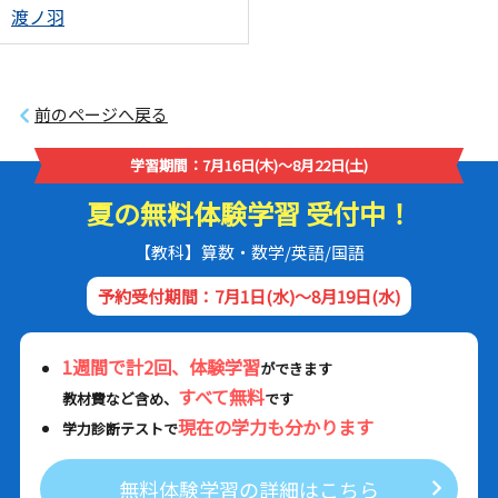
渡ノ羽
前のページへ戻る
学習期間：7月16日(木)～8月22日(土)
夏の無料体験学習 受付中！
【教科】算数・数学/英語/国語
予約受付期間：7月1日(水)～8月19日(水)
1週間で計2回、体験学習
ができます
すべて無料
教材費など含め、
です
現在の学力も分かります
学力診断テストで
無料体験学習の詳細はこちら