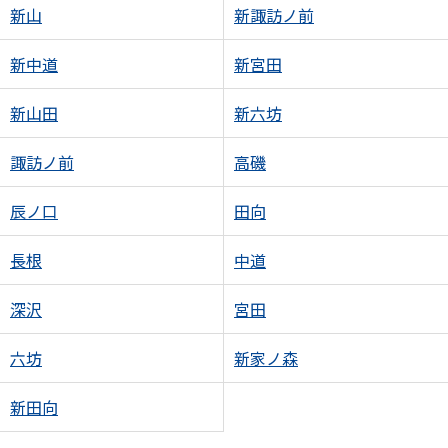
新山
新諏訪ノ前
新中道
新宮田
新山田
新六坊
諏訪ノ前
高磯
辰ノ口
田向
長根
中道
深沢
宮田
六坊
新家ノ森
新田向