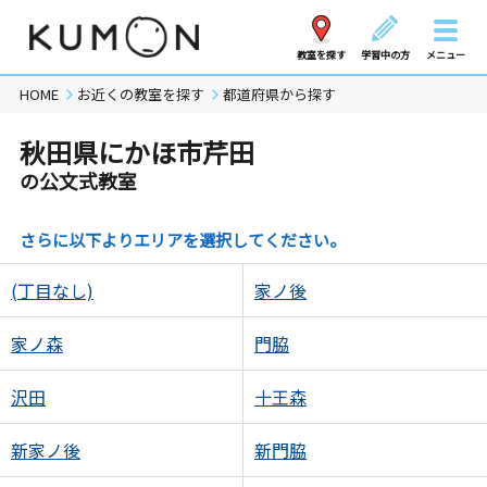
教室を探す
学習中の方
メニュー
HOME
お近くの教室を探す
都道府県から探す
秋田県にかほ市芹田
の公文式教室
さらに以下よりエリアを選択してください。
(丁目なし)
家ノ後
家ノ森
門脇
沢田
十王森
新家ノ後
新門脇