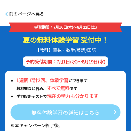
前のページへ戻る
学習期間：7月16日(木)～8月22日(土)
夏の無料体験学習 受付中！
【教科】算数・数学/英語/国語
予約受付期間：7月1日(水)～8月19日(水)
1週間で計2回、体験学習
ができます
すべて無料
教材費など含め、
です
現在の学力も分かります
学力診断テストで
無料体験学習の詳細はこちら
※本キャンペーン終了後、