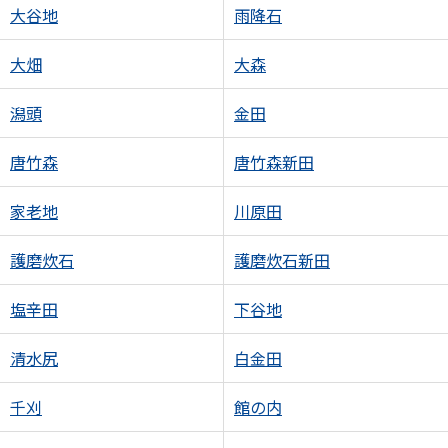
大谷地
雨降石
大畑
大森
潟頭
金田
唐竹森
唐竹森新田
家老地
川原田
護磨炊石
護磨炊石新田
塩辛田
下谷地
清水尻
白金田
千刈
館の内