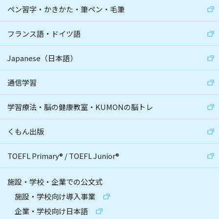
ペン習字・かきかた・筆ペン・毛筆
フランス語・ドイツ語
Japanese（日本語）
通信学習
学習療法・脳の健康教室・KUMONの脳トレ
くもん出版
TOEFL Primary
®
/
TOEFL Junior
®
施設・学校・企業での公文式
施設・学校向け導入事業
企業・学校向け日本語