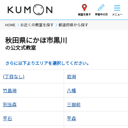
教室を探す
学習中の方
メニュー
HOME
お近くの教室を探す
都道府県から探す
秋田県にかほ市黒川
の公文式教室
さらに以下よりエリアを選択してください。
(丁目なし)
岩潟
竹島潟
八幡
別当森
三嶽前
平石
平森