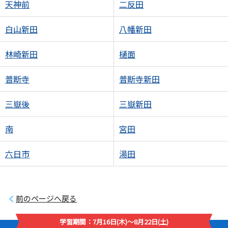
天神前
二反田
白山新田
八幡新田
林崎新田
樋面
普断寺
普断寺新田
三嶽後
三嶽新田
南
宮田
六日市
湯田
前のページへ戻る
学習期間：7月16日(木)～8月22日(土)