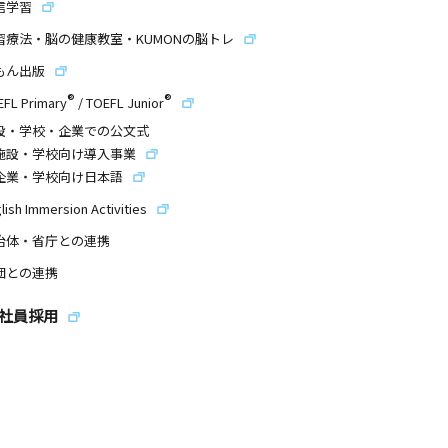
信学習
習療法・脳の健康教室・KUMONの脳トレ
もん出版
®
®
EFL Primary
/
TOEFL Junior
設・学校・企業での公文式
施設・学校向け導入事業
企業・学校向け日本語
lish Immersion Activities
治体・省庁との連携
団との連携
社員採用