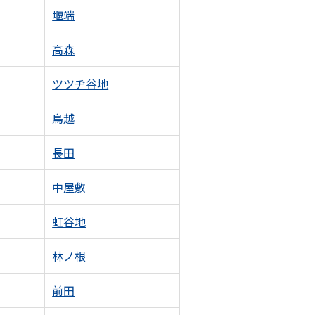
堰端
高森
ツツヂ谷地
鳥越
長田
中屋敷
虹谷地
林ノ根
前田