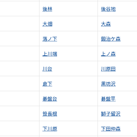
後林
後谷地
大畑
大森
落ノ下
鍛治ケ森
上川端
上ノ森
川台
川原田
倉下
黒坊沢
碁盤台
碁盤平
笹長根
獅子留沢
下川原
下田仲森