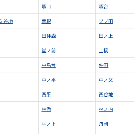
堰口
堰台
ミ谷地
曽根
ソブ田
田仲森
田ノ上
堂ノ前
土橋
中島台
仲田
中ノ平
中ノ又
西平
西谷地
林添
林ノ内
平ノ下
舟岡