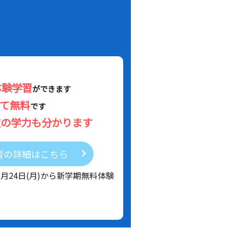
体験学習
ができます
べて無料
です
在の学力も分かります
習の詳細はこちら
8月24日(月)から新学期無料体験