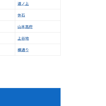
道ノ上
休石
山本高府
上谷地
横通り
！