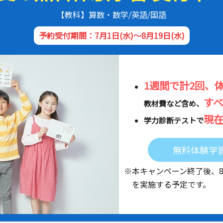
【教科】算数・数学/英語/国語
予約受付期間：7月1日(水)～8月19日(水)
1週間で計2回、
す
教材費など含め、
現
学力診断テストで
無料体験学
※本キャンペーン終了後、
を実施する予定です。