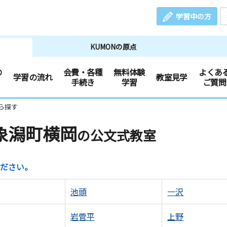
学習中の方
KUMONの原点
の
会費・各種
無料体験
よくあ
学習の流れ
教室見学
手続き
学習
ご質問
ら探す
象潟町横岡
の公文式教室
ださい。
池頭
一沢
岩菅平
上野