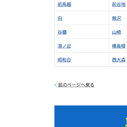
前鳥越
前谷地
向
無沢
谷櫃
山崎
湯ノ台
横長根
昭和台
西大森
前のページへ戻る