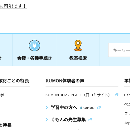
も可能です！
材
会費・
各種手続き
教室検索
教材ごとの特長
KUMON体験者の声
事
数学
KUMON BUZZ PLACE（口コミサイト）
Ba
ペ
学習中の方へ
フ
くもんの先生募集
Ja
の特長