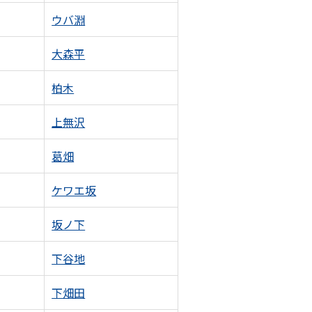
ウバ淵
大森平
柏木
上無沢
葛畑
ケワエ坂
坂ノ下
下谷地
下畑田