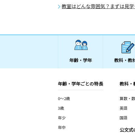
教室はどんな雰囲気？まずは見学
年齢・学年
教科・教
年齢・学年ごとの特長
教科・
0～2歳
算数・
3歳
英語
年少
国語
年中
公文式