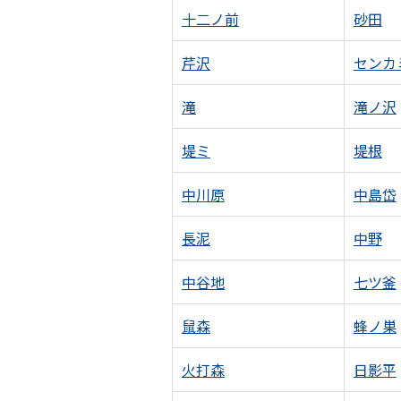
十二ノ前
砂田
芹沢
センカ
滝
滝ノ沢
堤ミ
堤根
中川原
中島岱
長泥
中野
中谷地
七ツ釜
鼠森
蜂ノ巣
火打森
日影平