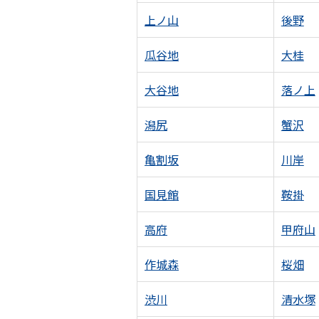
上ノ山
後野
瓜谷地
大桂
大谷地
落ノ上
潟尻
蟹沢
亀割坂
川岸
国見館
鞍掛
高府
甲府山
作城森
桜畑
渋川
清水塚