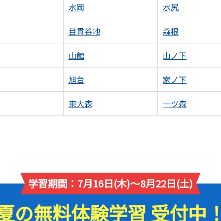
水岡
水尻
目貫谷地
森根
山館
山ノ下
旭台
家ノ下
東大森
一ツ森
学習期間：7月16日(木)～8月22日(土)
夏の無料体験学習 受付中