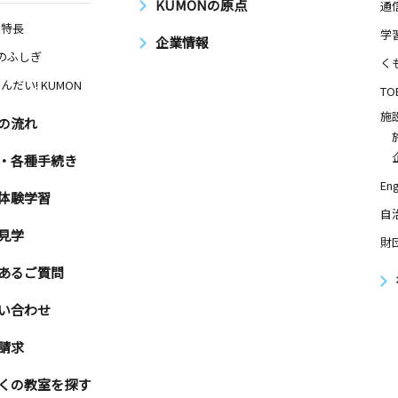
KUMONの原点
通
の特長
学
企業情報
Nのふしぎ
く
んだい! KUMON
TO
施
の流れ
・各種手続き
Eng
体験学習
自
見学
財
あるご質問
い合わせ
請求
くの教室を探す