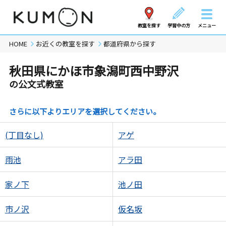
教室を探す
学習中の方
メニュー
HOME
お近くの教室を探す
都道府県から探す
秋田県にかほ市象潟町西中野沢
の公文式教室
さらに以下よりエリアを選択してください。
(丁目なし)
アゲ
雨池
アラ田
家ノ下
池ノ田
市ノ沢
仮名坂