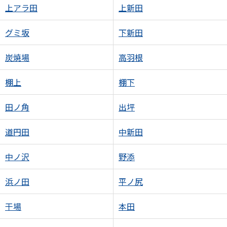
上アラ田
上新田
グミ坂
下新田
炭焼場
高羽根
棚上
棚下
田ノ角
出坪
道円田
中新田
中ノ沢
野添
浜ノ田
平ノ尻
干場
本田