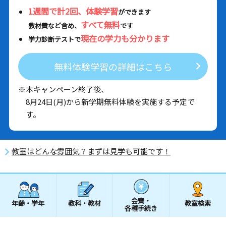
1週間で計2回、体験学習
ができます
すべて無料
教材費など含め、
です
現在の学力も分かります
学力診断テストで
無料体験学習の詳細はこちら
※本キャンペーン終了後、
8月24日(月)から新学期無料体験を実施する予定で
す。
教室はどんな雰囲気？まずは見学も可能です！
会費・
年齢・学年
教科・教材
教室検索
各種手続き